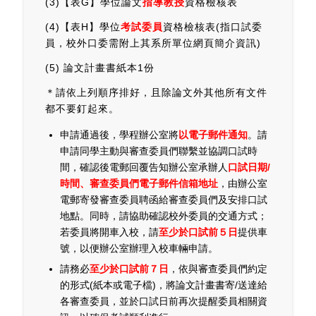
(3)【表G】學位論文
指導教授
資格檢核表
(4)【表H】學位
考試委員
資格檢核表(指口試委
員，校外口委需附上其系所單位網頁簡介資訊)
(5) 論文計畫書紙本1份
＊請依上列順序排好，且除論文外其他所有文件
都不要釘起來。
申請通過後，學程辦公室將
以電子郵件通知
。請
申請同學主動與審查委員們聯繫並協調口試時
間，確認後電郵回覆告知辦公室承辦人
口試日期/
時間、審查委員們電子郵件信箱地址
，由辦公室
電郵寄發審查委員聘函給審查委員們及安排口試
地點。同時，請協助確認校外委員的交通方式；
若委員將開車入校，請
至少於口試前５日
提供車
號，以便辦公室辦理入校車輛申請。
請務必
至少於口試前７日
，依與審查委員們約定
的形式(紙本或電子檔)，將論文計畫書寄/送達給
各審查委員，並於口試日前再次提醒委員相關資