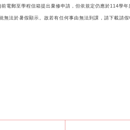
1(四)前電郵至學程信箱提出棄修申請，但依規定仍應於114
假系統無法於暑假顯示。故若有任何事由無法到課，請下載請