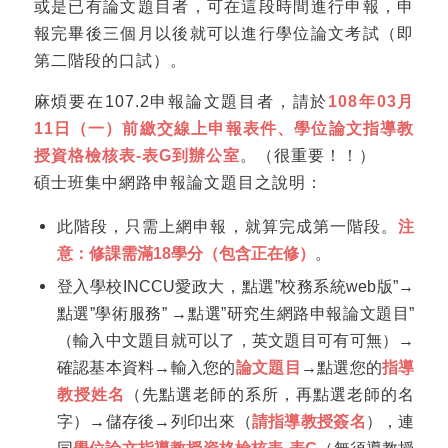
或是已有論文題目者，可在這段時間進行申報，申
報完畢後三個月以後就可以進行學位論文考試（即
第二階段的口試）。
麻煩要在107.2申報論文題目者，請於
108年03月
11日（一）前繳交線上申報表件、學位論文指導教
授資格檢核表-表G到辦公室
。（很重要！！）
碩士班集中網路申報論文題目之說明：
此階段，只需上網申報，就算完成第一階段。
注
意：修課需滿18學分
（包含正在修）
。
登入學校INCCU愛政大，點選”校務系統web版”→
點選”學術服務” →點選”研究生網路申報論文題目”
（輸入中文題目就可以了，英文題目可有可無）→
確認基本資料→輸入您的
論文題目
→點選您的
指導
教授姓名
（先點選老師的系所，再點選老師的名
字）→儲存後→列印出來（
請指導教授簽名
），連
同
學位論文指導教授資格檢核表-
表G
（無須導教授