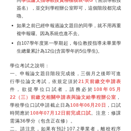
簽名），並交到學程辦公室即可，這個階段都完成
嚕。
如果之前已經申報過論文題目的同學，就不用再重
複申報囉。因為系統也進不去。
自107學年度第一學期起，每位教授指導未畢業學
生總量累計為12位(含當學年的5位學生)。
學位考試之說明：
一、申報論文題目階段完成後，三個月之後即可進
行學位論文考試，依規定須於
21
天前繳交申請表
件，欲提學位口試者，請務必於
108年05月
22（三）前繳交相關申請表與論文給學程辦公室
，
學校學位口試申請截止日為
108年06月20日
，口試
時間應於
108年07月12日前完成口試
。注意：修課
需滿36學分（包含正在修）。
二、請注意，如果有預計107.2畢業者，離校程序