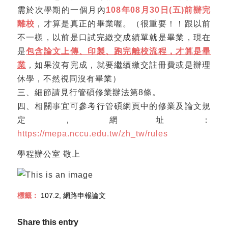
需於次學期的一個月內
108年08月30日(五)前辦完
離校
，才算是真正的畢業喔。（很重要！！跟以前
不一樣，以前是口試完繳交成績單就是畢業，現在
是
包含論文上傳、印製、跑完離校流程，才算是畢
業
，如果沒有完成，就要繼續繳交註冊費或是辦理
休學，不然視同沒有畢業）
三、細節請見行管碩修業辦法第8條。
四、相關事宜可參考行管碩網頁中的修業及論文規
定，網址：
https://mepa.nccu.edu.tw/zh_tw/rules
學程辦公室 敬上
標籤：
107.2
,
網路申報論文
Share this entry