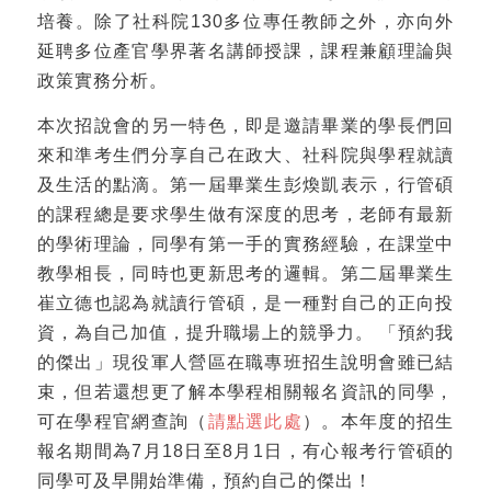
培養。除了社科院130多位專任教師之外，亦向外
延聘多位產官學界著名講師授課，課程兼顧理論與
政策實務分析。
本次招說會的另一特色，即是邀請畢業的學長們回
來和準考生們分享自己在政大、社科院與學程就讀
及生活的點滴。第一屆畢業生彭煥凱表示，行管碩
的課程總是要求學生做有深度的思考，老師有最新
的學術理論，同學有第一手的實務經驗，在課堂中
教學相長，同時也更新思考的邏輯。第二屆畢業生
崔立德也認為就讀行管碩，是一種對自己的正向投
資，為自己加值，提升職場上的競爭力。 「預約我
的傑出」現役軍人營區在職專班招生說明會雖已結
束，但若還想更了解本學程相關報名資訊的同學，
可在學程官網查詢（
請點選此處
）。本年度的招生
報名期間為7月18日至8月1日，有心報考行管碩的
同學可及早開始準備，預約自己的傑出！