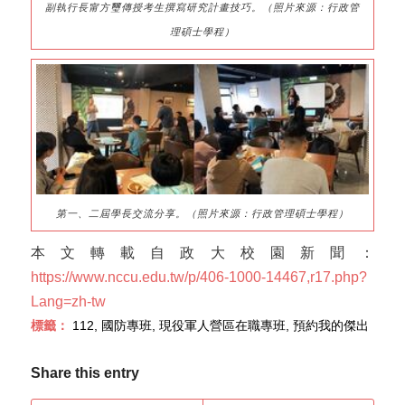
副執行長甯方璽傳授考生撰寫研究計畫技巧。（照片來源：行政管
理碩士學程）
第一、二屆學長交流分享。（照片來源：行政管理碩士學程）
本文轉載自政大校園新聞：
https://www.nccu.edu.tw/p/406-1000-14467,r17.php?
Lang=zh-tw
標籤：
112
,
國防專班
,
現役軍人營區在職專班
,
預約我的傑出
Share this entry