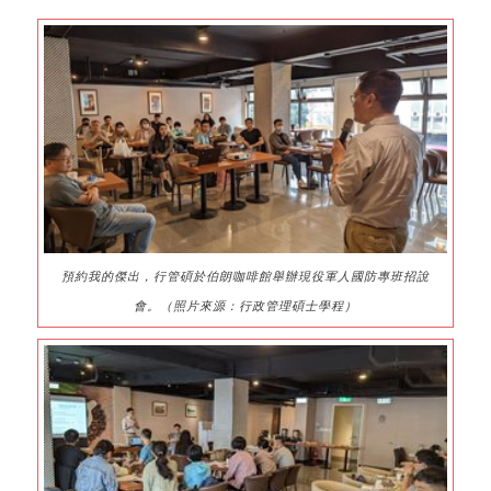
預約我的傑出，行管碩於伯朗咖啡館舉辦現役軍人國防專班招說
會。（照片來源：行政管理碩士學程）