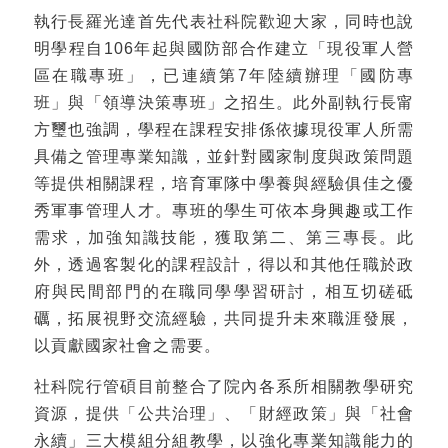
執行長羅光達首先代表社科院歡迎大家，同時也說
明學程自106年起與國防部合作建立「現役軍人營
區在職專班」，已連續第7年陸續辦理「國防專
班」與「領導決策專班」之招生。此外副執行長甯
方璽也強調，學程在課程安排係依據現役軍人所需
具備之管理專業知識，並針對國家制度與政策問題
等提供相關課程，培育軍隊中學養與經驗俱佳之優
秀軍事管理人才。專班的學生可依本身興趣或工作
需求，加強知識技能，獲取第二、第三專長。此
外，透過客製化的課程設計，得以和其他任職於政
府與民間部門的在職同學學習研討，相互切磋砥
礪，拓展視野交流經驗，共同提升未來職涯發展，
以貢獻國家社會之需要。
社科院行管碩目前整合了院內各系所相關教學研究
資源，提供「公共治理」、「財經政策」與「社會
永續」三大模組分組教學，以強化專業知識能力的