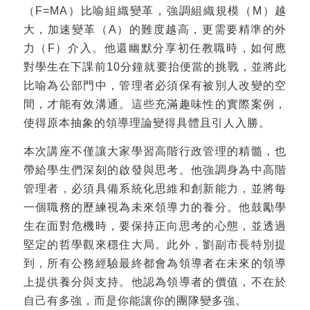
（F=MA）比喻組織變革，強調組織規模（M）越
大，加速變革（A）的難度越高，更需要精準的外
力（F）介入。他還幽默分享初任教職時，如何應
對學生在下課前10分鐘就要抬便當的挑戰，並將此
比喻為公部門中，管理者必須保有被別人改變的空
間，才能有效溝通。這些充滿趣味性的實際案例，
使得原本抽象的領導理論變得具體且引人入勝。
本次講座不僅讓大家學習高階行政管理的精髓，也
帶給學生們深刻的啟發與思考。他強調身為中高階
管理者，必須具備系統化思維和創新能力，並將每
一個職務的歷練視為未來領導力的養分。他鼓勵學
生在面對危機時，要保持正向思考的心態，並透過
堅定的哲學觀來穩住大局。此外，劉副市長特別提
到，所有公務經驗最終都會為領導者在未來的領導
上提供養分與支持。他認為領導者的價值，不在於
自己有多強，而是你能讓你的團隊變多強。