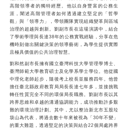
高階領導者的獨特經歷。他以自身豐富的公務生
涯，闡述高階管理者如何透過建立堅定的「哲學
觀」與「領導力」，帶領團隊實現組織變革與區域
治理的超越與創新。劉副市長在這場演講中，結合
了學術學理與長達38年的公務實戰經驗，分享在危
機時刻做出關鍵決策的領導藝術，為學生提供實際
且極具價值的公共治理智慧。
劉和然副市長擁有國立臺灣科技大學管理學博士、
臺灣師範大學教育碩士及化學系學士學位。他從國
中理化老師起步，隨後考上校長並服務四年。他曾
擔任臺北縣政府教育局局長長達七年多，並接挑戰
轉任性質完全不同的環保局長職務。劉副市長以其
跨界思維和卓越的溝通協調能力，成功推動許多艱
難的環境治理計劃。其中，尤以整治新北市五股垃
圾山為代表，將過去數十年來被視為「30年不變」
的重大難題，透過堅定的決策與結合22個局處跨界